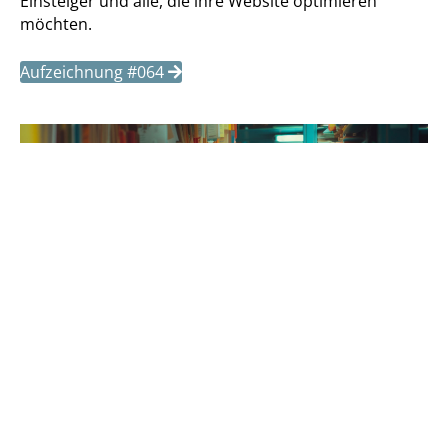
Einsteiger und alle, die ihre Website optimieren
möchten.
Aufzeichnung #064
Live #063 – Aufzeichnung
Barrierefreie PDFs mit Manuela
Gloor
2. Oktober 2024
Lerne in diesem Webinar, wie du barrierefreie PDFs
direkt aus InDesign erstellst. Manuela Gloor vermittelt