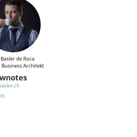
 Basler de Roca
l Business Architekt
wnotes
basler.ch
dIn