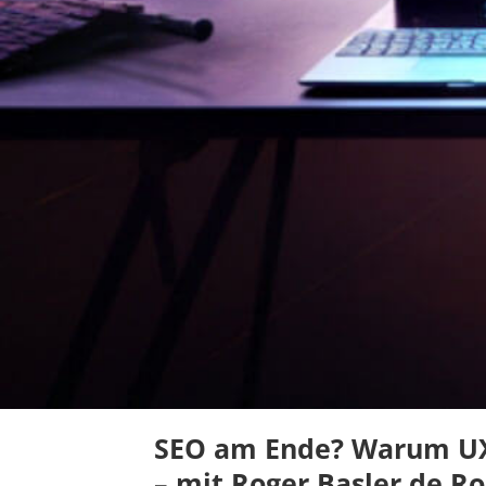
SEO am Ende? Warum UX
– mit Roger Basler de R