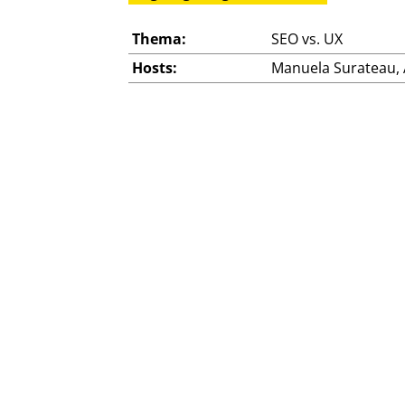
Thema:
SEO vs. UX
Hosts:
Manuela Surateau, 
Live-Nummer:
053
Datum:
7. Februar 2024
Zeit:
Dauer:
Preis:
Webinar und Aufze
Melde dich jetzt für die Erinneru
Du bekommst eine Woche vor jedem Live eine E-Mail m
Das ist alles was wir dir schicken. Abmelden kannst du di