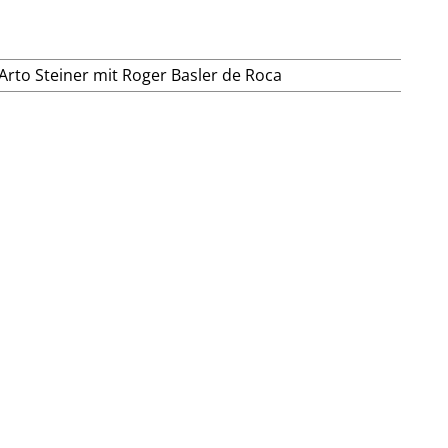
Arto Steiner mit Roger Basler de Roca
ichnung kostenlos
ngsmail an
it dem anstehenden Thema und der Beschreibung dazu.
ch jederzeit.